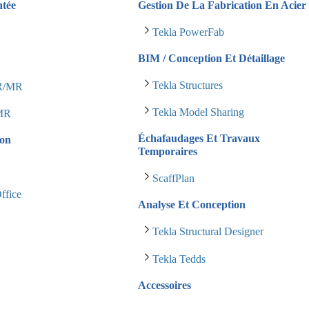
ntée
Gestion De La Fabrication En Acier
Tekla PowerFab
BIM / Conception Et Détaillage
Tekla Structures
AR/MR
Tekla Model Sharing
 MR
Échafaudages Et Travaux
ion
Temporaires
ScaffPlan
ffice
Analyse Et Conception
s
Tekla Structural Designer
Tekla Tedds
Accessoires