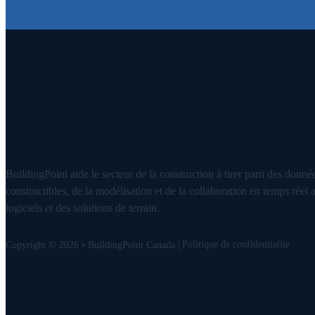
BuildingPoint aide le secteur de la construction à tirer parti des donné
constructibles, de la modélisation et de la collaboration en temps réel 
logiciels et des solutions de terrain.
Politique de confidentialite
Copyright © 2026 • BuildingPoint Canada |