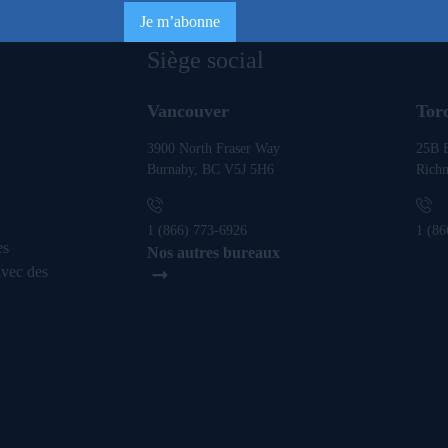
Siège social
Vancouver
Tor
3900 North Fraser Way
25B E
Burnaby, BC V5J 5H6
Rich
1 (866) 773-6926
1 (86
es
Nos autres bureaux
avec des