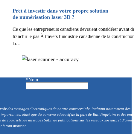
Prêt à investir dans votre propre solution
de numérisation laser 3D ?
Ce que les entrepreneurs canadiens devraient considérer avant d
franchir le pas À travers l’industrie canadienne de la construction
la…
*Nom
cevoir des messages électroniques de nature commerciale, incluant notamment des
r importantes, ainsi que du contenu éducatif de la part de BuildingPoint et des enti
de courriels, de messages SMS, de publications sur les réseaux sociaux et d'anno
nt à tout moment.