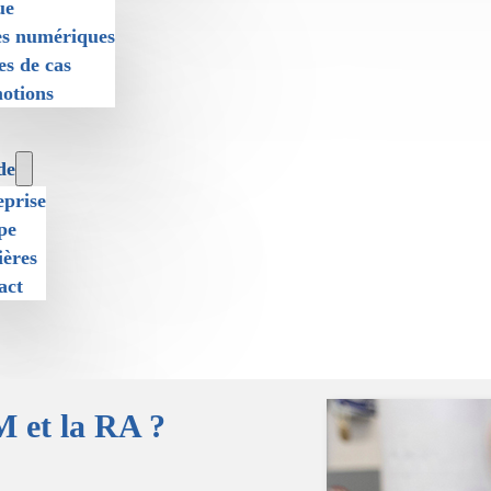
ue
es numériques
es de cas
otions
de
eprise
pe
ières
act
M et la RA ?