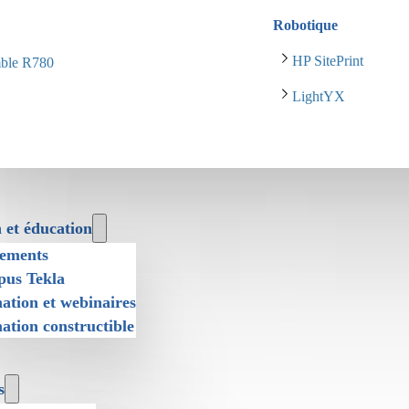
Robotique
HP SitePrint
mble R780
LightYX
 et éducation
ements
us Tekla
ation et webinaires
ation constructible
s