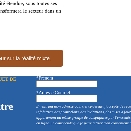
ité étendue, sous toutes ses
ansformera le secteur dans un
r sur la réalité mixte.
*Prénom
JET DE
*Adresse Courriel
tre
En entrant mon adresse courriel ci-dessus, j'accepte de re
infolettres, des promotions, des invitations, des mises à jou
appartenant au même groupe de compagnies par l'entremise 
en ligne. Je comprends que je peux retirer mon consenteme