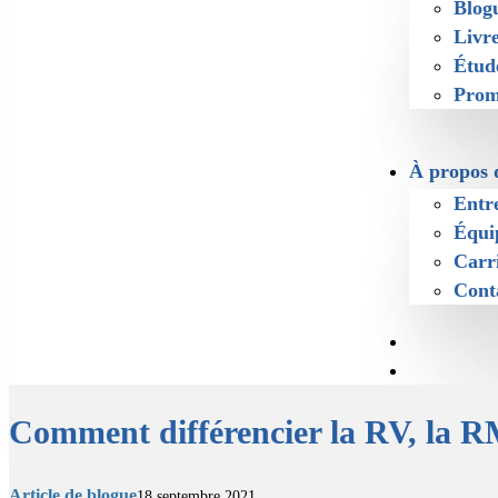
Blog
Livr
Étud
Prom
À propos 
Entr
Équi
Carr
Cont
Comment différencier la RV, la R
Article de blogue
18 septembre 2021