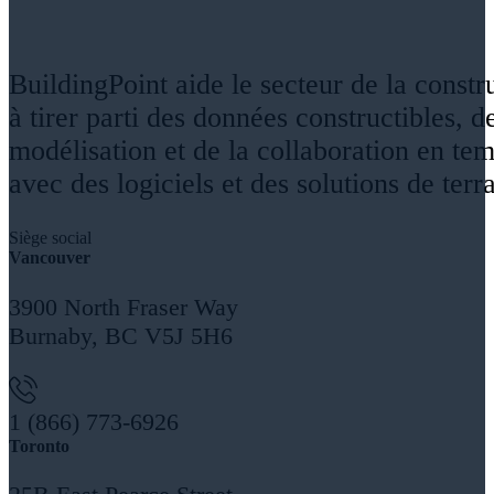
BuildingPoint aide le secteur de la constr
à tirer parti des données constructibles, de
modélisation et de la collaboration en tem
avec des logiciels et des solutions de terra
Siège social
Vancouver
3900 North Fraser Way
Burnaby, BC V5J 5H6
1 (866) 773-6926
Toronto