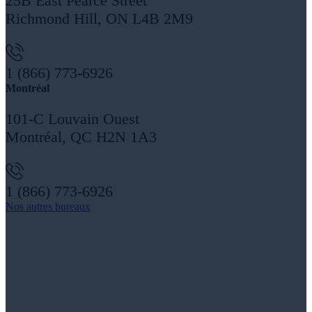
25B East Pearce Street
Richmond Hill, ON L4B 2M9
1 (866) 773-6926
Montréal
101-C Louvain Ouest
Montréal, QC H2N 1A3
1 (866) 773-6926
Nos autres bureaux