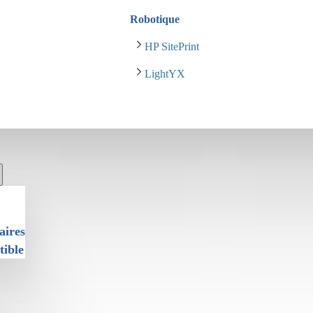
Robotique
HP SitePrint
LightYX
aires
tible