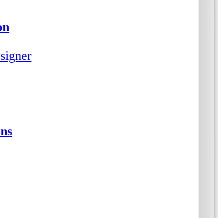
on
signer
ons