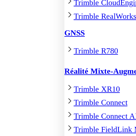
Trimble CloudEngi
Trimble RealWork
GNSS
Trimble R780
Réalité Mixte-Augm
Trimble XR10
Trimble Connect
Trimble Connect 
Trimble FieldLink