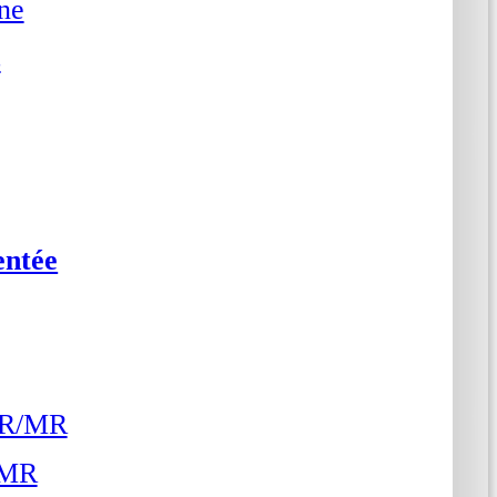
ne
s
entée
AR/MR
 MR