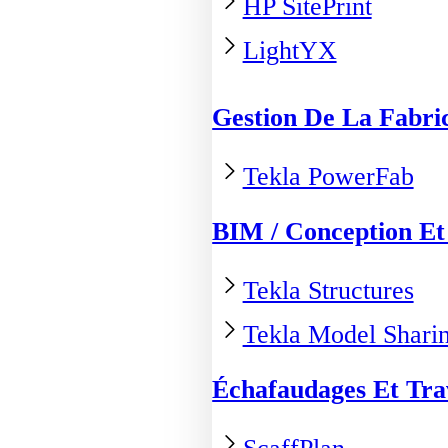
HP SitePrint
LightYX
Gestion De La Fabri
Tekla PowerFab
BIM / Conception Et 
Tekla Structures
Tekla Model Shari
Échafaudages Et Tr