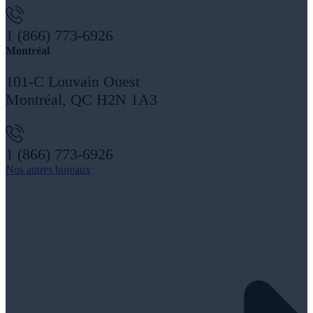
1 (866) 773-6926
Montréal
101-C Louvain Ouest
Montréal, QC H2N 1A3
1 (866) 773-6926
Nos autres bureaux