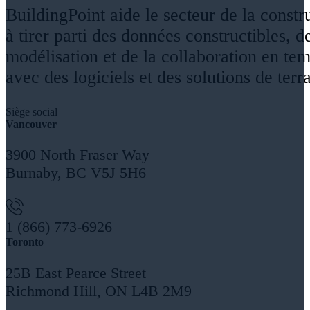
BuildingPoint aide le secteur de la constr
à tirer parti des données constructibles, de
modélisation et de la collaboration en tem
avec des logiciels et des solutions de terra
Siège social
Vancouver
3900 North Fraser Way
Burnaby, BC V5J 5H6
1 (866) 773-6926
Toronto
25B East Pearce Street
Richmond Hill, ON L4B 2M9