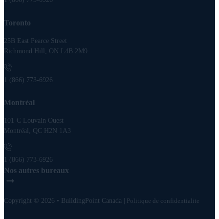
Toronto
25B East Pearce Street
Richmond Hill, ON L4B 2M9
1 (866) 773-6926
Montréal
101-C Louvain Ouest
Montréal, QC H2N 1A3
1 (866) 773-6926
Nos autres bureaux
Copyright © 2026 • BuildingPoint Canada |
Politique de confidentialite