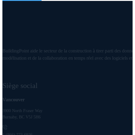
BuildingPoint aide le secteur de la construction à tirer parti des donnée
modélisation et de la collaboration en temps réel avec des logiciels et d
Siège social
Vancouver
3900 North Fraser Way
Burnaby, BC V5J 5H6
1 (866) 773-6926