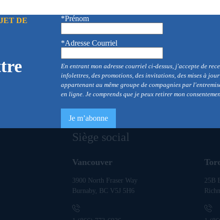
*Prénom
JET DE
*Adresse Courriel
tre
En entrant mon adresse courriel ci-dessus, j'accepte de re
infolettres, des promotions, des invitations, des mises à jou
appartenant au même groupe de compagnies par l'entremise 
en ligne. Je comprends que je peux retirer mon consenteme
Siège social
Vancouver
Tor
3900 North Fraser Way
25B E
Burnaby, BC V5J 5H6
Rich