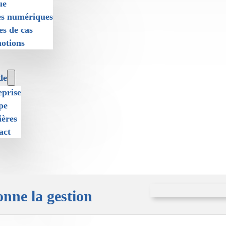
ue
es numériques
es de cas
otions
de
eprise
pe
ières
act
onne la gestion