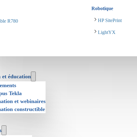
Robotique
HP SitePrint
mble R780
LightYX
 et éducation
ements
us Tekla
ation et webinaires
ation constructible
s