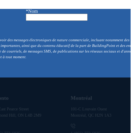
*Nom
cevoir des messages électroniques de nature commerciale, incluant notamment des
r importantes, ainsi que du contenu éducatif de la part de BuildingPoint et des enti
de courriels, de messages SMS, de publications sur les réseaux sociaux et d'anno
nt à tout moment.
onto
Montréal
ast Pearce Street
101-C Louvain Ouest
mond Hill, ON L4B 2M9
Montréal, QC H2N 1A3