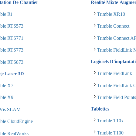
tation De Chantier
Réalité Mixte-Augme
ble Ri
Trimble XR10
mble RTS573
Trimble Connect
mble RTS771
Trimble Connect 
mble RTS773
Trimble FieldLink
Logiciels D'implantat
mble RTS873
Trimble FieldLink
ge Laser 3D
mble X7
Trimble FieldLink O
mble X9
Trimble Field Point
Tablettes
Vis SLAM
Trimble T10x
mble CloudEngine
Trimble T100
mble RealWorks