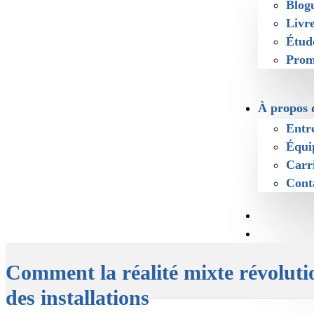
Blog
Livr
Étud
Prom
À propos 
Entr
Équi
Carr
Cont
Comment la réalité mixte révoluti
des installations