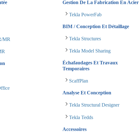
ntée
Gestion De La Fabrication En Acier
Tekla PowerFab
BIM / Conception Et Détaillage
Tekla Structures
AR/MR
Tekla Model Sharing
 MR
Échafaudages Et Travaux
ion
Temporaires
ScaffPlan
ffice
Analyse Et Conception
s
Tekla Structural Designer
Tekla Tedds
Accessoires