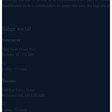
modélisation et de la collaboration en temps réel avec des logiciels et d
Siège social
Vancouver
3900 North Fraser Way
Burnaby, BC V5J 5H6
1 (866) 773-6926
Toronto
25B East Pearce Street
Richmond Hill, ON L4B 2M9
1 (866) 773-6926