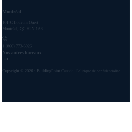
Montréal
101-C Louvain Ouest
Montréal, QC H2N 1A3
1 (866) 773-6926
Nos autres bureaux
Copyright © 2026 • BuildingPoint Canada |
Politique de confidentialite