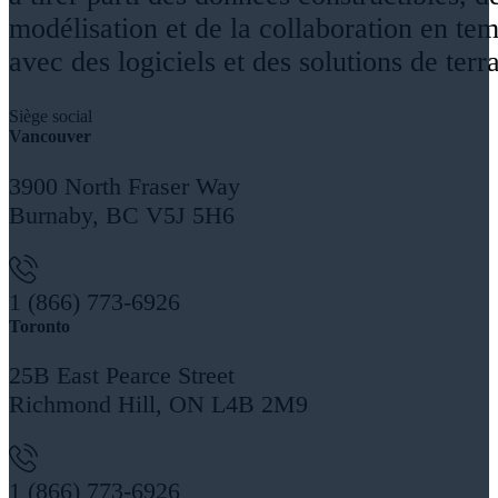
modélisation et de la collaboration en tem
avec des logiciels et des solutions de terra
Siège social
Vancouver
3900 North Fraser Way
Burnaby, BC V5J 5H6
1 (866) 773-6926
Toronto
25B East Pearce Street
Richmond Hill, ON L4B 2M9
1 (866) 773-6926