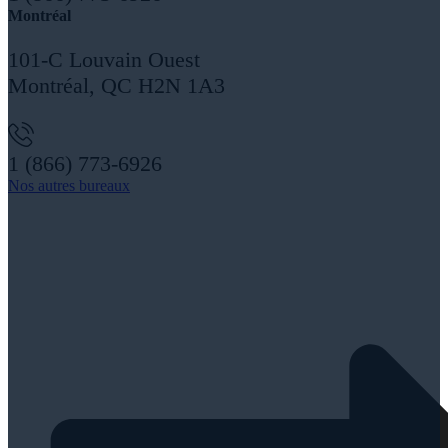
Montréal
101-C Louvain Ouest
Montréal, QC H2N 1A3
1 (866) 773-6926
Nos autres bureaux