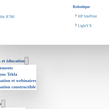
Robotique
HP SitePrint
mble R780
LightYX
 et éducation
ements
us Tekla
ation et webinaires
ation constructible
s