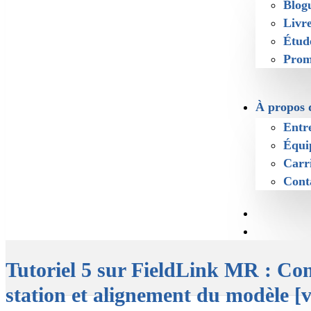
Blog
Livr
Étud
Prom
À propos 
Entr
Équi
Carr
Cont
Tutoriel 5 sur FieldLink MR : Con
station et alignement du modèle [v