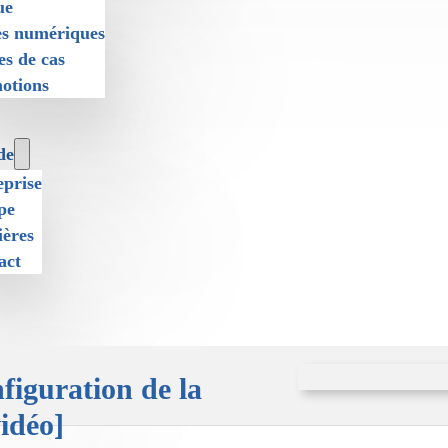
ue
es numériques
es de cas
otions
de
eprise
pe
ières
act
figuration de la
idéo]