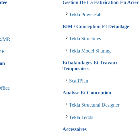
ntée
Gestion De La Fabrication En Acier
Tekla PowerFab
BIM / Conception Et Détaillage
Tekla Structures
AR/MR
Tekla Model Sharing
 MR
Échafaudages Et Travaux
ion
Temporaires
ScaffPlan
ffice
Analyse Et Conception
s
Tekla Structural Designer
Tekla Tedds
Accessoires