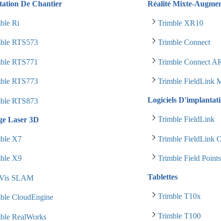
tation De Chantier
Réalité Mixte-Augme
ble Ri
Trimble XR10
mble RTS573
Trimble Connect
mble RTS771
Trimble Connect 
mble RTS773
Trimble FieldLink
Logiciels D'implantat
mble RTS873
Trimble FieldLink
ge Laser 3D
mble X7
Trimble FieldLink O
mble X9
Trimble Field Point
Tablettes
Vis SLAM
Trimble T10x
mble CloudEngine
Trimble T100
mble RealWorks