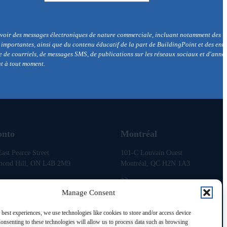
cevoir des messages électroniques de nature commerciale, incluant notamment des
r importantes, ainsi que du contenu éducatif de la part de BuildingPoint et des enti
de courriels, de messages SMS, de publications sur les réseaux sociaux et d'anno
nt à tout moment.
onto
Montréal
ast Pearce Street
101-C Louvain Ouest
mond Hill, ON L4B 2M9
Montréal, QC H2N 1A3
Manage Consent
6) 773-6926
1 (866) 773-6926
 best experiences, we use technologies like cookies to store and/or access device
onsenting to these technologies will allow us to process data such as browsing