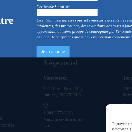
*Adresse Courriel
tre
En entrant mon adresse courriel ci-dessus, j'accepte de re
infolettres, des promotions, des invitations, des mises à jou
appartenant au même groupe de compagnies par l'entremise 
en ligne. Je comprends que je peux retirer mon consenteme
Siège social
Vancouver
Tor
3900 North Fraser Way
25B E
Burnaby, BC V5J 5H6
Rich
1 (866) 773-6926
1 (86
es
Nos autres bureaux
To provide the
avec des
information. C