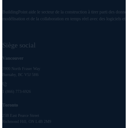
BuildingPoint aide le secteur de la construction à tirer parti des donnée
modélisation et de la collaboration en temps réel avec des logiciels et d
Siège social
Vancouver
3900 North Fraser Way
Burnaby, BC V5J 5H6
1 (866) 773-6926
Toronto
25B East Pearce Street
Richmond Hill, ON L4B 2M9