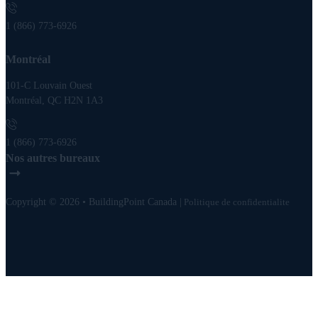
1 (866) 773-6926
Montréal
101-C Louvain Ouest
Montréal, QC H2N 1A3
1 (866) 773-6926
Nos autres bureaux
Copyright © 2026 • BuildingPoint Canada |
Politique de confidentialite