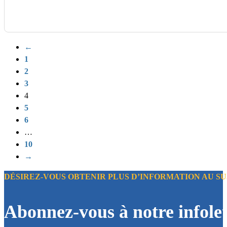
←
1
2
3
4
5
6
…
10
→
DÉSIREZ-VOUS OBTENIR PLUS D’INFORMATION AU SUJ
Abonnez-vous à notre infolet